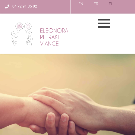
EN
FR
EL
04 72 91 35 02