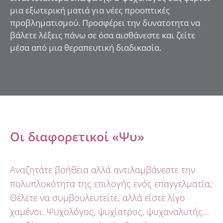
μια εξωτερική ματιά για νέες προοπτικές
προβληματισμού. Προσφέρει την δυνατοτητα να
βάλετε λέξεις πάνω σε όσα αισθάνεστε και ζείτε
μέσα από μια θεραπευτική διαδικασία.
Οι διαφορετικοί «Ψυ»
Αναζητάτε βοήθεια αλλά αντιλαμβάνεστε την
πολυπλοκότητα της επιλογής ενός επαγγελματία;
Θέλετε να συμβουλευτείτε, αλλά είστε λίγο
χαμένοι. Ψυχολόγος, ψυχίατρος, ψυχαναλυτής…